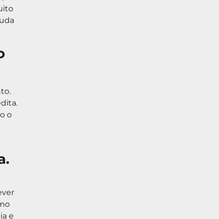
uito
muda
o
to.
dita.
o o
a.
ever
smo
ia e