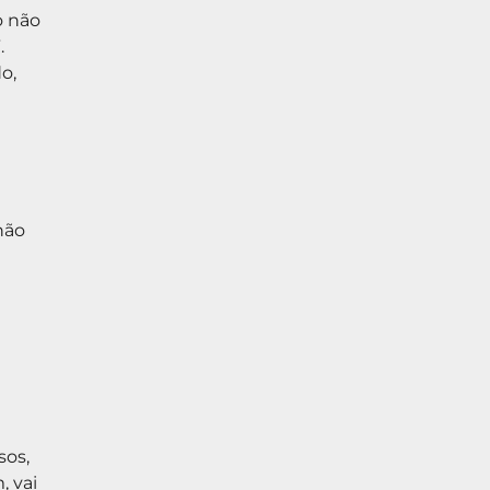
o não
.
o,
não
sos,
, vai