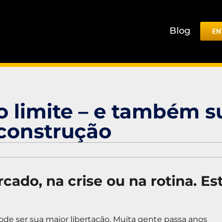
Blog
EN
o limite – e também s
construção
ado, na crise ou na rotina. Es
de ser sua maior libertação. Muita gente passa anos