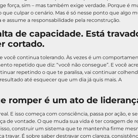
ige força, sim – mas também exige verdade. Porque é m
do que culpar o cenário. Mas é só nesse ponto que algo 
a e assume a responsabilidade pela reconstrução.
alta de capacidade. Está travad
r cortado.
que você continua tolerando. Às vezes é um comportamen
nto repetido que diz: “você não consegue”. E você acre
inuar repetindo o que te paralisa, vai continuar colhend
 resultado até esquecer que um dia já quis mais. A
e romper é um ato de lideranç
al. E isso começa com consciência, passa por ação, e se
rça de vontade. O que muda sua vida é ter coragem de r
r disso, construir um sistema que te mantenha firme me
a travar. É sobre saber destravar com clareza, consistênc