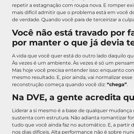
repetir a estagnação com roupa nova. E romper ex
mais difícil admitir que o problema está em você 
de verdade. Quando você para de terceirizar a culp
Você não está travado por f
por manter o que já devia te
A vida que você quer está do outro lado daquilo 
Às vezes é um ambiente. Às vezes é só um pensame
Mas hoje você precisa entender isso: enquanto cont
mesmo resultado. E, pior ainda, vai normalizar esse
reconstrução começa quando você diz:
“chega”
.
Na DVE, a gente acredita qu
Liderar a si mesmo é a base de qualquer mudança re
sustenta com estrutura. Não adianta romantizar fo
tudo que você ainda faz no automático. E, a parti
nos dias difíceis. Alta performance não é sobre nunc