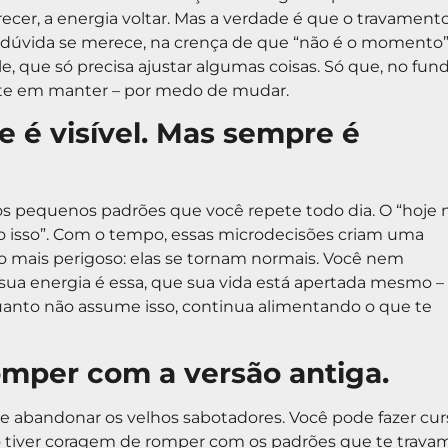
cer, a energia voltar. Mas a verdade é que o travament
 na dúvida se merece, na crença de que “não é o momento”
, que só precisa ajustar algumas coisas. Só que, no fund
iste em manter – por medo de mudar.
 é visível. Mas sempre é
os pequenos padrões que você repete todo dia. O “hoje 
ejo isso”. Com o tempo, essas microdecisões criam uma
 o mais perigoso: elas se tornam normais. Você nem
 sua energia é essa, que sua vida está apertada mesmo –
uanto não assume isso, continua alimentando o que te
omper com a versão antiga.
e abandonar os velhos sabotadores. Você pode fazer cur
 tiver coragem de romper com os padrões que te travam