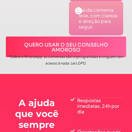
Sai da conversa
leve, com clareza
e direção para
seguir.
QUERO USAR O SEU CONSELHO
AMOROSO
*Sobre o WhatsApp, as conversas são criptografadas e ninguém tem
acesso à nada. Lei LGPD.
A ajuda
Respostas
imediatas, 24h por
que você
dia
sempre
Orientações que te