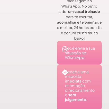
mensagem no
WhatsApp. No outro
lado,
um casal treinado
para te escutar,
aconselhar e te orientar, e
o melhor, 24 horas por dia
e por um custo muito
baixo!
Você envia a sua
situação no
WhatsApp
Recebe uma
resposta
imediata com
orientação,
direcionamento
e
sem
julgamento.