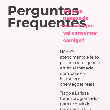
Perguntas
1. É uma
Frequentes
pessoa de
verdade que
vai conversar
comigo?
Não. O
atendimento é feito
por uma inteligência
artificial treinada
com base em
histórias e
orientações reais.
Tiago e Larissa
foram programados
para te ouvir de
forma empática,