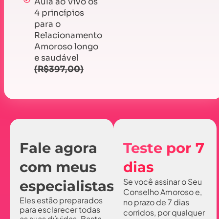
Aula ao Vivo os
4 princípios
para o
Relacionamento
Amoroso longo
e saudável
(R$397,00)
Fale agora
Teste por 7
com meus
dias
Se você assinar o Seu
especialistas!
Conselho Amoroso e,
Eles estão preparados
no prazo de 7 dias
para esclarecer todas
corridos, por qualquer
as suas dúvidas. Basta