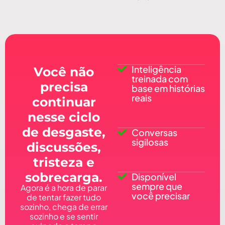
Inteligência
Você não
treinada com
precisa
base em histórias
reais
continuar
nesse ciclo
de desgaste,
Conversas
sigilosas
discussões,
tristeza e
sobrecarga.
Disponível
sempre que
Agora é a hora de parar
você precisar
de tentar fazer tudo
sozinho, chega de errar
sozinho e se sentir