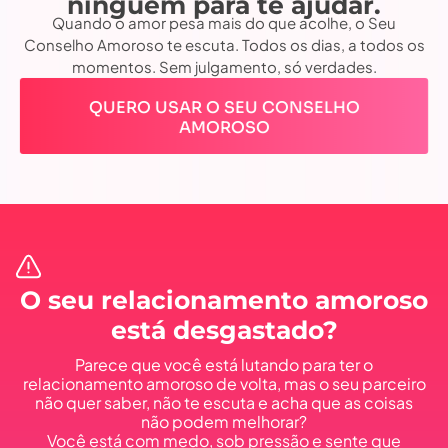
ninguém para te ajudar.
Quando o amor pesa mais do que acolhe, o Seu
Conselho Amoroso te escuta. Todos os dias, a todos os
momentos. Sem julgamento, só verdades.
QUERO USAR O SEU CONSELHO
AMOROSO
O seu relacionamento amoroso
está desgastado?
Parece que você está lutando para ter o
relacionamento amoroso de volta, mas o seu parceiro
não quer saber, não te escuta e acha que as coisas
não podem melhorar?
Você está com medo, sob pressão e sente que