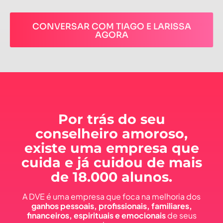
CONVERSAR COM TIAGO E LARISSA
AGORA
Por trás do seu
conselheiro amoroso,
existe uma empresa que
cuida e já cuidou de mais
de 18.000 alunos.
A DVE é uma empresa que foca na melhoria dos
ganhos pessoais, profissionais, familiares,
financeiros, espirituais e emocionais
de seus