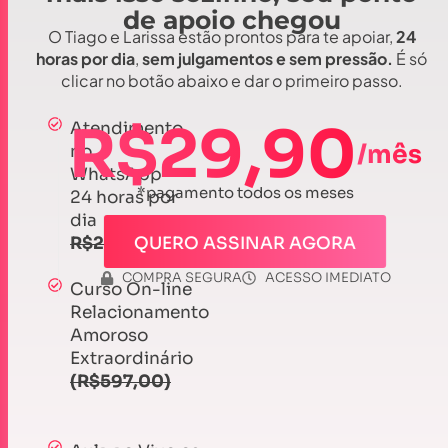
de apoio chegou
O Tiago e Larissa estão prontos para te apoiar,
24
horas por dia
,
sem julgamentos e sem pressão.
É só
clicar no botão abaixo e dar o primeiro passo.
R$29,90
Atendimento
/mês
no
WhatsApp
*pagamento todos os meses
24 horas por
dia
R$297,00
QUERO ASSINAR AGORA
COMPRA SEGURA
ACESSO IMEDIATO
Curso On-line
Relacionamento
Amoroso
Extraordinário
(R$597,00)