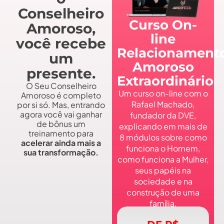
Conselheiro
Curso On-
Amoroso,
line
você recebe
Relacionament
um
Amoroso
presente.
Extraordinário
O Seu Conselheiro
Um curso on-line com o
Amoroso é completo
Rafael Machado,
por si só. Mas, entrando
agora você vai ganhar
fundador da DVE,
de bônus um
explicando em mais de
treinamento para
8 módulos sobre como
acelerar ainda mais a
funciona o Homem,
sua transformação.
como funciona a Mulher,
seus papéis na
sociedade e na
construção de uma
família.