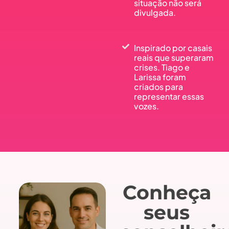
situação não será
divulgada.
Inspirado por casais
reais que superaram
crises. Tiago e
Larissa foram
criados para
representar essas
vozes.
Conheça
seus