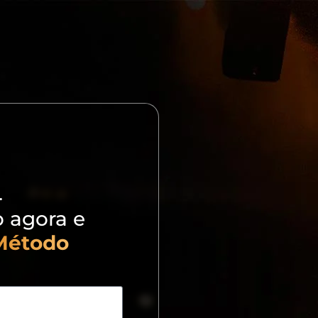
…
o agora e
Método