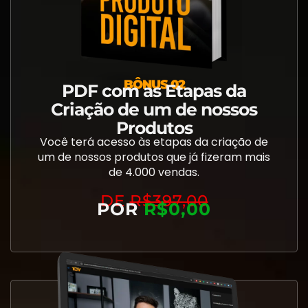
BÔNUS 02
PDF com as Etapas da
Criação de um de nossos
Produtos
Você terá acesso às etapas da criação de
um de nossos produtos que já fizeram mais
de 4.000 vendas.
DE
R$397,00
POR
R$0,00