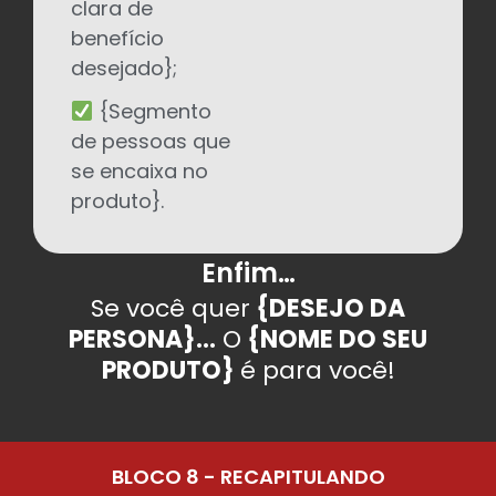
clara de
benefício
desejado};
{Segmento
de pessoas que
se encaixa no
produto}.
Enfim…
Se você quer
{DESEJO DA
PERSONA}...
O
{NOME DO SEU
PRODUTO}
é para você!
BLOCO 8 - RECAPITULANDO