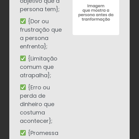
objetivo que a
persona tem};
{Dor ou
frustração que
a persona
enfrenta};
{Limitação
comum que
atrapalha};
{Erro ou
perda de
dinheiro que
costuma
acontecer};
{Promessa