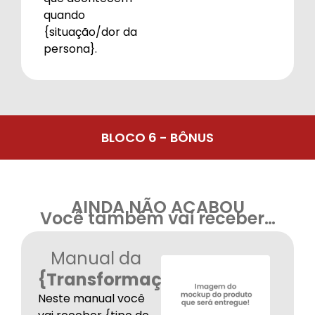
quando
{situação/dor da
persona}.
BLOCO 6 - BÔNUS
AINDA NÃO ACABOU
Você também vai receber…
Manual da
{Transformação
}
Neste manual você