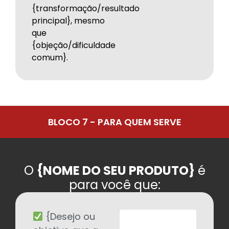
{transformação/resultado
principal}, mesmo
que
{objeção/dificuldade
comum}.
BLOCO 7 - PARA QUEM SERVE
O
{NOME DO SEU PRODUTO}
é
para você que:
{Desejo ou