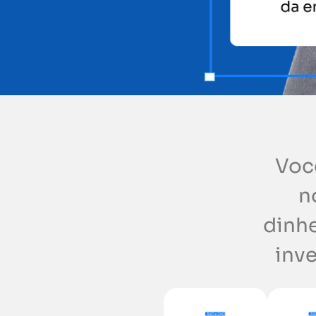
Você
n
dinhe
inv