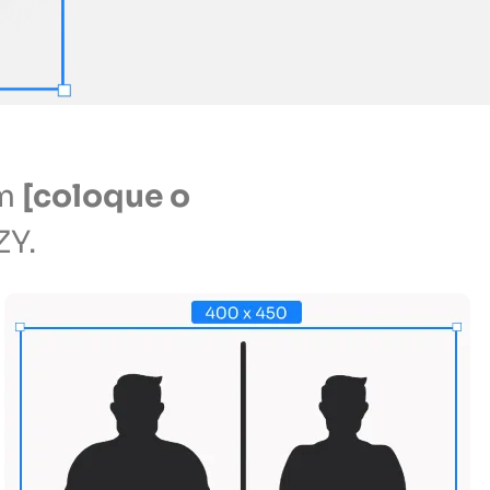
am
[coloque o
ZY.