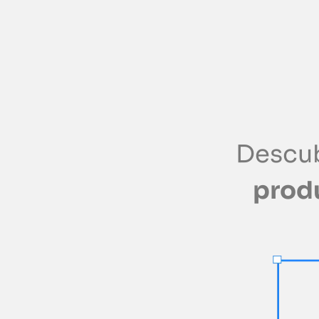
Descu
prod