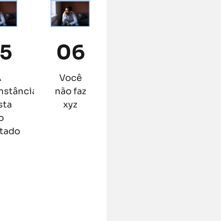
5
06
A
Você
nstância
não faz
sta
xyz
o
ltado