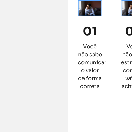
01
Você
V
não sabe
não
comunicar
estr
o valor
cor
de forma
va
correta
ach