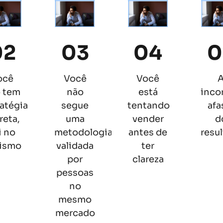
02
03
04
0
ocê
Você
Você
 tem
não
está
inco
atégia
segue
tentando
afa
reta,
uma
vender
d
i no
metodologia
antes de
resu
ismo
validada
ter
por
clareza
pessoas
no
mesmo
mercado