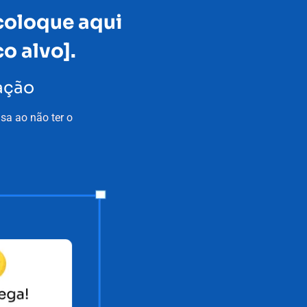
coloque aqui
o alvo].
ração
sa ao não ter o