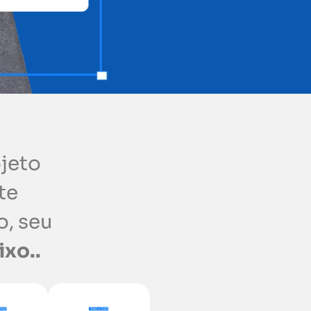
ojeto
te
o, seu
ixo..